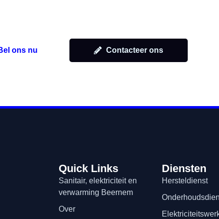
aert Niels en ontvang snel een vrijblijvende off
Bel ons nu
Contacteer ons
Quick Links
Diensten
Sanitair, elektriciteit en
Hersteldienst
verwarming Beernem
Onderhoudsdien
Over
Elektriciteitswe