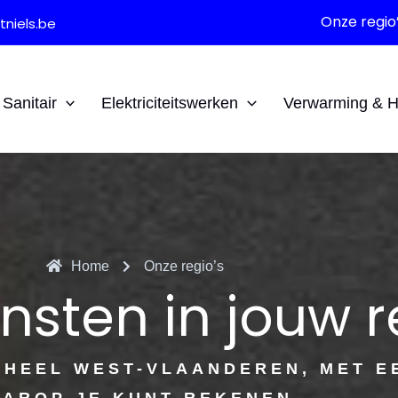
Onze regio
niels.be
Sanitair
Elektriciteitswerken
Verwarming & 
Home
Onze regio’s
nsten in jouw r
N HEEL WEST-VLAANDEREN, MET E
AROP JE KUNT REKENEN.