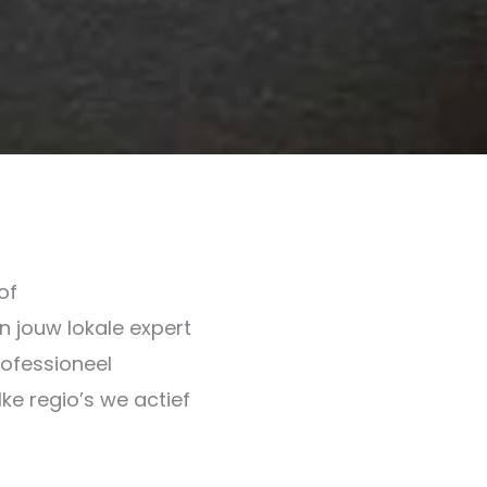
of
jn jouw lokale expert
professioneel
ke regio’s we actief