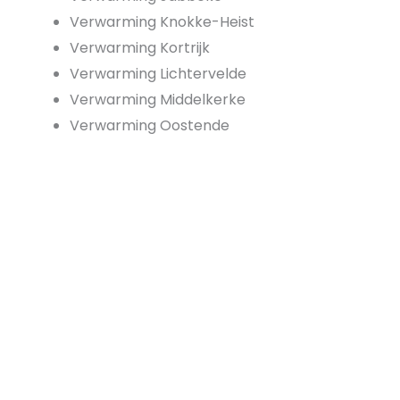
Verwarming Knokke-Heist
Verwarming Kortrijk
Verwarming Lichtervelde
Verwarming Middelkerke
Verwarming Oostende
laar om jouw project op te starten?
lpen je graag verder, waar je ook woont!