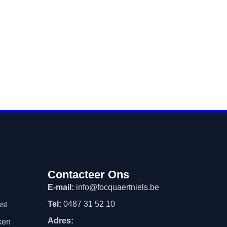
erte of advies op maat.
Contacteer Ons
E-mail:
info@focquaertniels.be
Tel:
0487 31 52 10
st
Adres:
rken