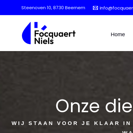
Skip
Steenoven 10, 8730 Beernem
info@focquaert
to
content
Home
Onze die
WIJ STAAN VOOR JE KLAAR I
WA