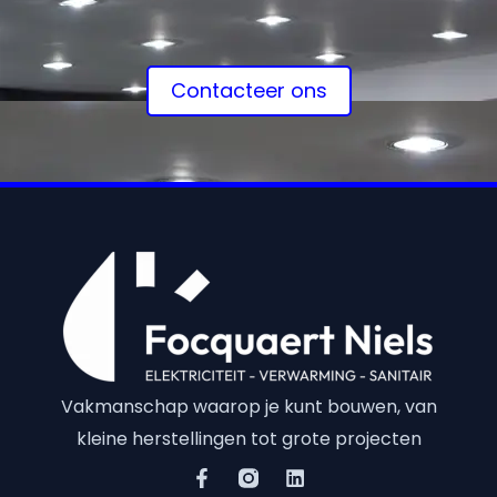
Contacteer ons
Vakmanschap waarop je kunt bouwen, van
kleine herstellingen tot grote projecten
F
L
a
i