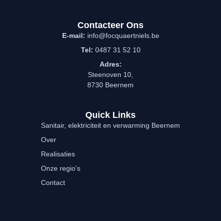
c
n
e
k
b
e
Contacteer Ons
o
d
E-mail:
info@focquaertniels.be
o
i
Tel:
k
0487 31 52 10
n
-
Adres:
f
Steenoven 10,
8730 Beernem
Quick Links
Sanitair, elektriciteit en verwarming Beernem
Over
Realisaties
Onze regio’s
Contact